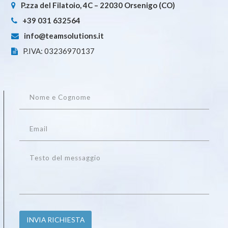
P.zza del Filatoio, 4C – 22030 Orsenigo (CO)
+39 031 632564
info@teamsolutions.it
P.IVA: 03236970137