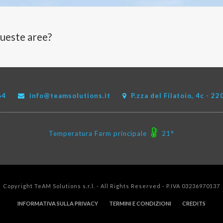
queste aree?
64
info@teamsolutions.it
P.zza del Filatoio, 4c - 
Temperatura Farm principale
21°
Copyright TeAM Solutions s.r.l. - All Rights Reserved - P.IVA 03236970137
INFORMATIVA SULLA PRIVACY
TERMINI E CONDIZIONI
CREDITS