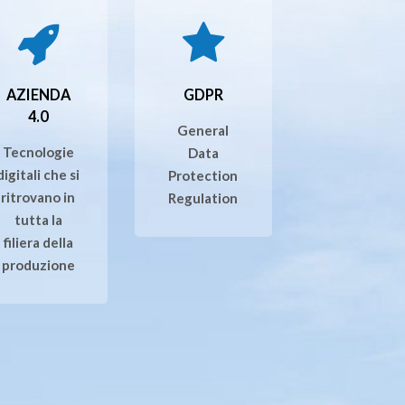
AZIENDA
GDPR
4.0
General
Tecnologie
Data
digitali che si
Protection
ritrovano in
Regulation
tutta la
filiera della
produzione